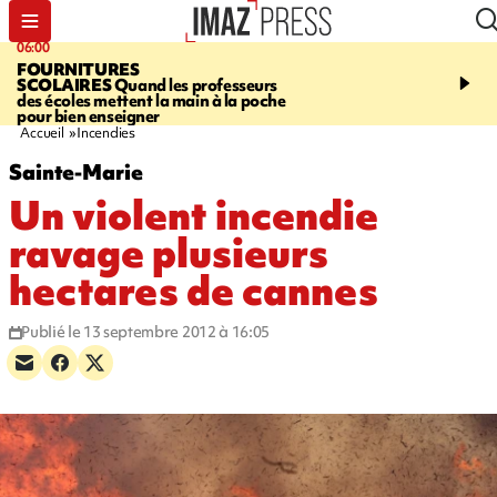
06:00
08:37
FOURNITURES
REQUIN BOULEDOG
SCOLAIRES
Quand les professeurs
APERÇU
La flamme rou
des écoles mettent la main à la poche
maintenue pendant 48 h
pour bien enseigner
l'Étang-Salé
Accueil
Incendies
Sainte-Marie
Un violent incendie
ravage plusieurs
hectares de cannes
Publié le 13 septembre 2012 à 16:05