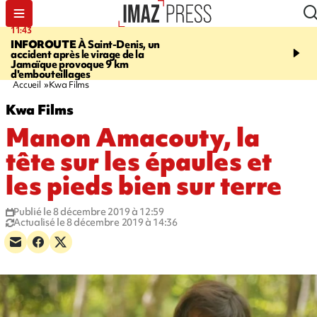
11:43
11:20
INFOROUTE
À Saint-Denis, un
FESTIVITÉS
GUAN DI
accident après le virage de la
de nouilles pimentées a
Jamaïque provoque 9 km
papilles
d'embouteillages
Accueil
Kwa Films
Kwa Films
Manon Amacouty, la
tête sur les épaules et
les pieds bien sur terre
Publié le 8 décembre 2019 à 12:59
Actualisé le 8 décembre 2019 à 14:36