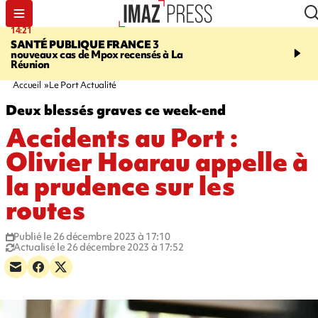
14:21
15:45
SANTÉ PUBLIQUE FRANCE
3
RESTAURANTS, BAR
nouveaux cas de Mpox recensés à La
dix établissements ont fa
Réunion
d'une suspension tempo
d'activité
Accueil
Le Port Actualité
Deux blessés graves ce week-end
Accidents au Port :
Olivier Hoarau appelle à
la prudence sur les
routes
Publié le 26 décembre 2023 à 17:10
Actualisé le 26 décembre 2023 à 17:52