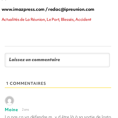
www.imazpress.com /
redac@ipreunion.com
Actualités de La Réunion, Le Port, Blessés, Accident
1 COMMENTAIRES
Moine
2 ans
La pas ça va défendre m...y d être là à sa sortie de losto