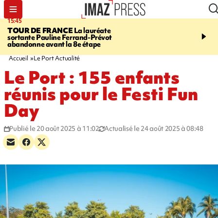
15:45
20:17
TOUR DE FRANCE
La lauréate
À RETENIR CE SOIR
Sé
sortante Pauline Ferrand-Prévot
routière, concours de nou
abandonne avant la 8e étape
du littoral fermée, courr
Darmanin et évacuation
Accueil
Le Port Actualité
Le Port : 155 enfants
réunis pour le Festi Fun
Day
Publié le 20 août 2025 à 11:02
Actualisé le 24 août 2025 à 08:48