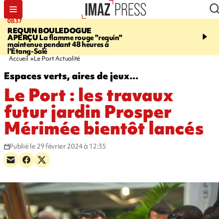
08:37
11:31
REQUIN BOULEDOGUE
LA POSSESSION
900 ki
APERÇU
La flamme rouge "requin"
poutres en aluminium ch
maintenue pendant 48 heures à
ouvrier qui travaillait s
l'Étang-Salé
Accueil
Le Port Actualité
Espaces verts, aires de jeux...
Le Port : les travaux
futur jardin Prosper
Mérimée bientôt lancés
Publié le 29 février 2024 à 12:35