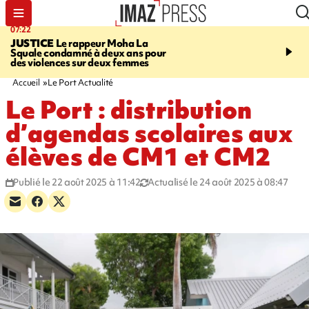
07:22
10:46
JUSTICE
Le rappeur Moha La
SÉCURITÉ ROUTIÈRE
Squale condamné à deux ans pour
décède en juillet, 18 pe
des violences sur deux femmes
sur les routes réunionnai
début de l'année
Accueil
Le Port Actualité
Le Port : distribution
d’agendas scolaires aux
élèves de CM1 et CM2
Publié le 22 août 2025 à 11:42
Actualisé le 24 août 2025 à 08:47