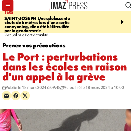
19:05
20:44
SAINT-JOSEPH
Une adolescente
À RETENIR CE SOIR
G
chute de 6 mètres lors d'une sortie
rouée de coups, cycliste,
cannyoning, elle a été hélitreuillée
personne disparue et c
par la gendarmerie
para-natation
Accueil
Le Port Actualité
Prenez vos précautions
Le Port : perturbations
dans les écoles en raison
d'un appel à la grève
Publié le 18 mars 2024 à 09:48
Actualisé le 18 mars 2024 à 10:00