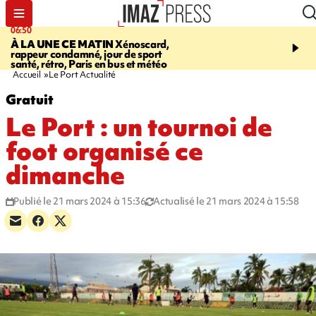
06:50
08:53
À LA UNE CE MATIN
Xénoscard,
SAINT-PAUL
Jour de S
rappeur condamné, jour de sport
2026 - bouger, s’informe
santé, rétro, Paris en bus et météo
soin de sa santé
Accueil
Le Port Actualité
Gratuit
Le Port : un tournoi de
foot organisé ce
dimanche
Publié le 21 mars 2024 à 15:36
Actualisé le 21 mars 2024 à 15:58