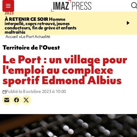
20:23
06:04
À RETENIR CE SOIR
Homme
EMPLOIS
Difficultés d
interpellé, coprs retrouvé, jeunes
à La Réunion - des agric
conducteurs, fin de grève et enfants
envisagent de mettre des
maltraités
étrangers dans les cha
Accueil
Le Port Actualité
Territoire de l'Ouest
Le Port : un village pour
l'emploi au complexe
sportif Edmond Albius
Publié le 8 octobre 2023 à 10:00