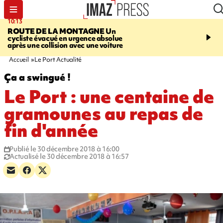
10:13
12:23
ROUTE DE LA MONTAGNE
Un
PRUDENCE
Les jouets
cycliste évacué en urgence absolue
peuvent éclater et brûler
après une collision avec une voiture
Accueil
Le Port Actualité
Ça a swingué !
Le Port : une centaine de
gramounes au repas de
fin d'année
Publié le 30 décembre 2018 à 16:00
Actualisé le 30 décembre 2018 à 16:57