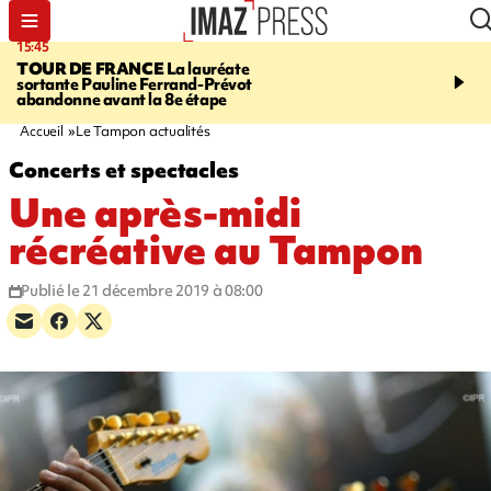
15:45
20:17
TOUR DE FRANCE
La lauréate
À RETENIR CE SOIR
Sé
sortante Pauline Ferrand-Prévot
routière, concours de nou
abandonne avant la 8e étape
du littoral fermée, courr
Darmanin et évacuation
Accueil
Le Tampon actualités
Concerts et spectacles
Une après-midi
récréative au Tampon
Publié le 21 décembre 2019 à 08:00