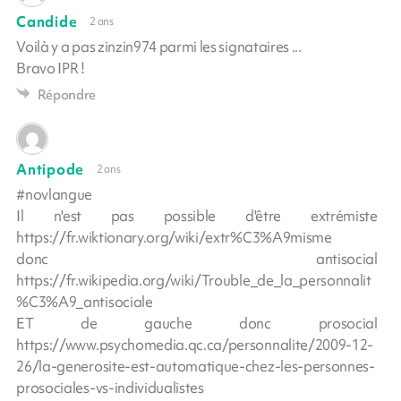
Candide
2 ans
Voilà y a pas zinzin974 parmi les signataires ...
Bravo IPR !
Répondre
Antipode
2 ans
#novlangue
Il n'est pas possible d'être extrémiste
https://fr.wiktionary.org/wiki/extr%C3%A9misme
donc antisocial
https://fr.wikipedia.org/wiki/Trouble_de_la_personnalit
%C3%A9_antisociale
ET de gauche donc prosocial
https://www.psychomedia.qc.ca/personnalite/2009-12-
26/la-generosite-est-automatique-chez-les-personnes-
prosociales-vs-individualistes