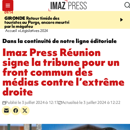
13:09
12:10
 des
CONFLIT
Des échanges de frappes
LE PORT
e meurtri
font cinq morts en Ukraine et en
débarque d
Russie
Accueil
Législatives 2024
Dans la continuité de notre ligne éditoriale
Imaz Press Réunion
signe la tribune pour un
front commun des
médias contre l’extrême
droite
Publié le 3 juillet 2024 à 12:17
Actualisé le 3 juillet 2024 à 12:22