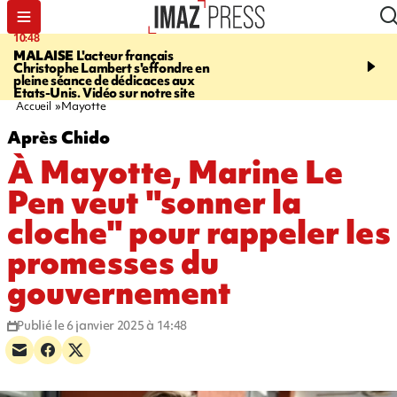
10:48
13:48
MALAISE
L'acteur français
CHALEUR
Record en E
Christophe Lambert s'effondre en
l'Ouest pour le début de 
pleine séance de dédicaces aux
Etats-Unis. Vidéo sur notre site
Accueil
Mayotte
Après Chido
À Mayotte, Marine Le
Pen veut "sonner la
cloche" pour rappeler les
promesses du
gouvernement
Publié le 6 janvier 2025 à 14:48