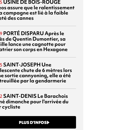
USINE DE BOIS-ROUGE
5
eos assure que le ralentissement
a campagne est lié à la faible
eté des cannes
PORTÉ DISPARU
Après le
9
ès de Quentin Dumontier, sa
ille lance une cagnotte pour
atrier son corps en Hexagone
SAINT-JOSEPH
Une
5
lescente chute de 6 mètres lors
e sortie cannyoning, elle a été
itreuillée par la gendarmerie
SAINT-DENIS
Le Barachois
2
mé dimanche pour l'arrivée du
 cycliste
PLUS D’INFOS