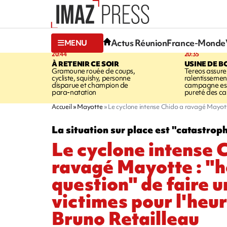
Actus Réunion
France-Monde
MENU
20:44
20:35
À RETENIR CE SOIR
USINE DE B
Gramoune rouée de coups,
Tereos assure
cycliste, squishy, personne
ralentissemen
disparue et champion de
campagne est l
para-natation
pureté des c
Accueil
Mayotte
Le cyclone intense Chido a ravagé Mayotte 
La situation sur place est "catastrop
Le cyclone intense 
ravagé Mayotte : "h
question" de faire u
victimes pour l'heur
Bruno Retailleau