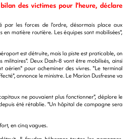
bilan des victimes pour l'heure, déclare
 par les forces de l'ordre, désormais place aux
s en matière routière. Les équipes sont mobilisées",
aéroport est détruite, mais la piste est praticable, on
militaires". Deux Dash-8 vont être mobilisés, ainsi
ont aérien" pour acheminer des vivres. "Le terminal
ffecté", annonce le ministre. Le Marion Dusfresne va
capitaux ne pouvaient plus fonctionner", déplore le
 a depuis été rétablie. "Un hôpital de campagne sera
ort, en cinq vagues.
détruit. Il faudra héberger toutes les personnes,