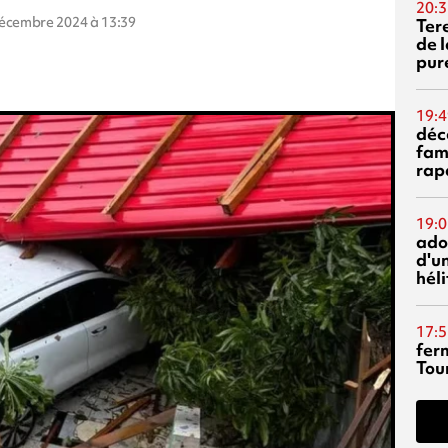
20:3
décembre 2024 à 13:39
Ter
de l
pur
19:4
déc
fam
rap
19:0
ado
d'un
hél
17:5
fer
Tour