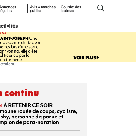
Annonces
Avis & marchés
Courrier des
légales
publics
lecteurs
ectivités
9:05
AINT-JOSEPH
Une
dolescente chute de 6
ètres lors d'une sortie
annyoning, elle a été
élitreuillée par la
VOIR PLUS
endarmerie
etailleau
 continu
À RETENIR CE SOIR
4
moune rouée de coups, cycliste,
ishy, personne disparue et
mpion de para-natation