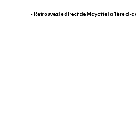
•
Retrouvez le direct de Mayotte la 1ère ci-d