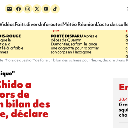
Vidéos
Faits divers
Inforoutes
Météo Réunion
L’actu des coll
19:49
1
OIS-ROUGE
PORTÉ DISPARU
Après le
S
 que le
décès de Quentin
a
t de la
Dumontier, sa famille lance
m
ié à la faible
une cagnotte pour rapatrier
c
annes
son corps en Hexagone
h
g
: "hors de question" de faire un bilan des victimes pour l'heure, déclare Bruno R
hique"
Chido a
En
ors de
20:4
n bilan des
Gra
squ
e, déclare
cha