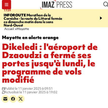
17:59
07:40
INFOROUTE
Marathon de la
MARATHON DE LA C
Corniche - la route du Littoral fermée
1.300 coureurs sur le bi
ce dimanche matin dans le sens
du littoral fermée dans l
Nord-Ouest
ouest. Photos et vidéos s
Accueil
Mayotte
Mayotte en alerte orange
Dikeledi : l'aéroport de
Dzaoudzi a fermé ses
portes jusqu'à lundi, le
programme de vols
modifié
Publié le 11 janvier 2025 à 09:51
Actualisé le 11 janvier 2025 à 19:02