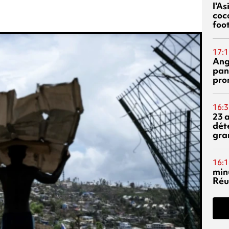
l'A
coc
foo
17:1
Ang
pan
pro
16:3
23 
dét
gra
16:1
min
Réu