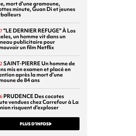
sie, mort d'une gramoune,
ottes minute, Guan Di et jeunes
tballeurs
"LE DERNIER REFUGE"
À Los
7
eles, un homme vit dans un
neau publicitaire pour
mouvoir un film Netflix
SAINT-PIERRE
Un homme de
2
ans mis en examen et placé en
ention après la mort d'une
moune de 84 ans
PRUDENCE
Des cocotes
6
ute vendues chez Carrefour à La
nion risquent d'exploser
PLUS D’INFOS