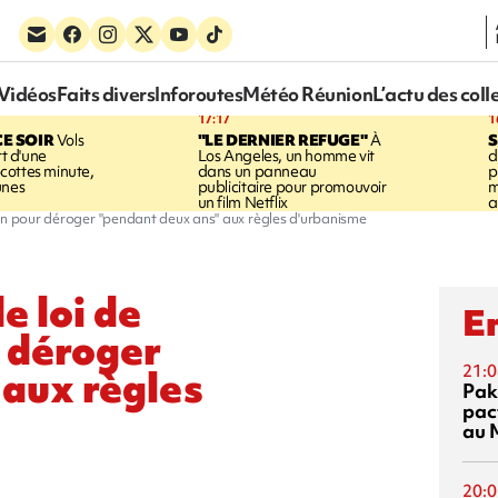
Vidéos
Faits divers
Inforoutes
Météo Réunion
L’actu des coll
17:17
1
CE SOIR
Vols
"LE DERNIER REFUGE"
À
S
rt d'une
Los Angeles, un homme vit
d
cottes minute,
dans un panneau
p
unes
publicitaire pour promouvoir
m
un film Netflix
a
ion pour déroger "pendant deux ans" aux règles d'urbanisme
e loi de
En
 déroger
21:0
 aux règles
Pak
pac
au 
20:0