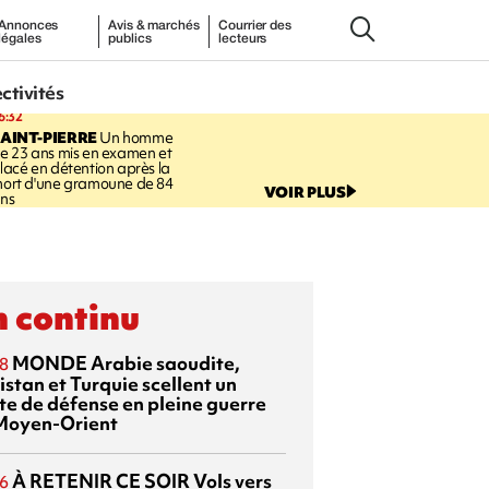
Annonces
Avis & marchés
Courrier des
légales
publics
lecteurs
ectivités
6:32
AINT-PIERRE
Un homme
e 23 ans mis en examen et
lacé en détention après la
ort d'une gramoune de 84
VOIR PLUS
ns
 continu
MONDE
Arabie saoudite,
8
istan et Turquie scellent un
te de défense en pleine guerre
Moyen-Orient
À RETENIR CE SOIR
Vols vers
6