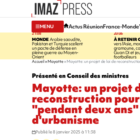
Actus Réunion
France-Monde
MENU
21:08
20:06
MONDE
Arabie saoudite,
À RETENIR 
Pakistan et Turquie scellent
vers l'Asie, mo
un pacte de défense en
gramoune, co
pleine guerre au Moyen-
Guan Di et je
Orient
footballeurs
Accueil
Mayotte
Mayotte: un projet de loi de reconstruct
Présenté en Conseil des ministres
Mayotte: un projet d
reconstruction pour
"pendant deux ans"
d'urbanisme
Publié le 8 janvier 2025 à 11:38