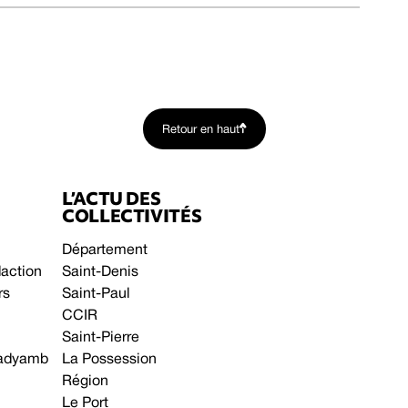
Retour en haut
L’ACTU DES
COLLECTIVITÉS
Département
daction
Saint-Denis
rs
Saint-Paul
CCIR
Saint-Pierre
 gadyamb
La Possession
Région
Le Port