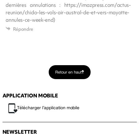
dernières annulations : https://imazpress.com/actus-
reunion/chido-les-vols-air-austral-de-et-vers-mayotte-
annules-ce-week-end)
Répondre
Retour en haut
APPLICATION MOBILE
Télécharger l’application mobile
NEWSLETTER