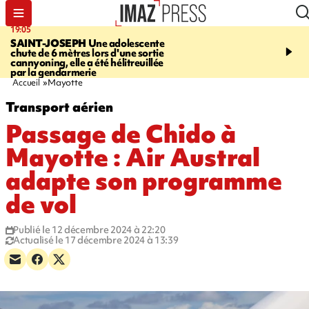
19:05
20:44
SAINT-JOSEPH
Une adolescente
À RETENIR CE SOIR
G
chute de 6 mètres lors d'une sortie
rouée de coups, cycliste,
cannyoning, elle a été hélitreuillée
personne disparue et c
par la gendarmerie
para-natation
Accueil
Mayotte
Transport aérien
Passage de Chido à
Mayotte : Air Austral
adapte son programme
de vol
Publié le 12 décembre 2024 à 22:20
Actualisé le 17 décembre 2024 à 13:39