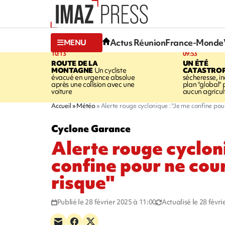
Actus Réunion
France-Monde
MENU
10:13
09:53
ROUTE DE LA
UN ÉTÉ
MONTAGNE
Un cycliste
CATASTRO
évacué en urgence absolue
sécheresse, in
après une collision avec une
plan "global" 
voiture
aucun agricult
Accueil
Météo
Alerte rouge cyclonique : "Je me confine pou
Cyclone Garance
Alerte rouge cyclon
confine pour ne cou
risque"
Publié le 28 février 2025 à 11:00
Actualisé le 28 févr