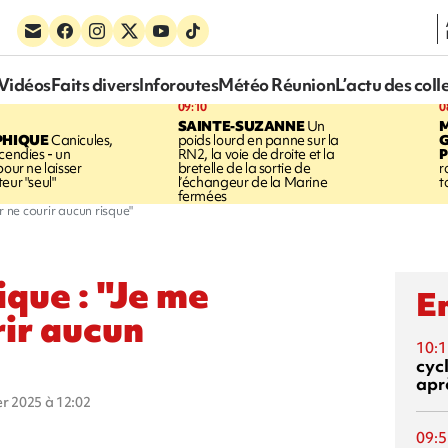
Vidéos
Faits divers
Inforoutes
Météo Réunion
L’actu des coll
09:10
0
SAINTE-SUZANNE
Un
PHIQUE
Canicules,
poids lourd en panne sur la
cendies - un
RN2, la voie de droite et la
P
pour ne laisser
bretelle de la sortie de
r
eur "seul"
l’échangeur de la Marine
t
fermées
r ne courir aucun risque"
ique : "Je me
En
rir aucun
10:1
cyc
aprè
ier 2025 à 12:02
09:5