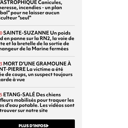
TASTROPHIQUE
Canicules,
heresse, incendies - un plan
bal" pour ne laisser aucun
culteur "seul"
SAINTE-SUZANNE
Un poids
0
d en panne sur la RN2, la voie de
te et la bretelle de la sortie de
changeur de la Marine fermées
MORT D'UNE GRAMOUNE À
3
NT-PIERRE
La victime a été
ée de coups, un suspect toujours
garde à vue
ETANG-SALÉ
Des chiens
5
fleurs mobilisés pour traquer les
es d'eau potable. Les vidéos sont
trouver sur notre site
PLUS D’INFOS