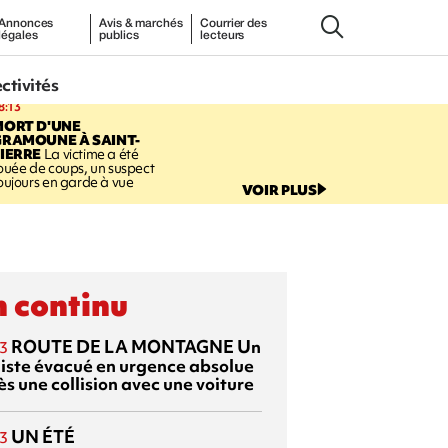
Annonces
Avis & marchés
Courrier des
légales
publics
lecteurs
ectivités
8:13
MORT D'UNE
GRAMOUNE À SAINT-
IERRE
La victime a été
ouée de coups, un suspect
oujours en garde à vue
VOIR PLUS
 continu
ROUTE DE LA MONTAGNE
Un
3
liste évacué en urgence absolue
s une collision avec une voiture
UN ÉTÉ
3