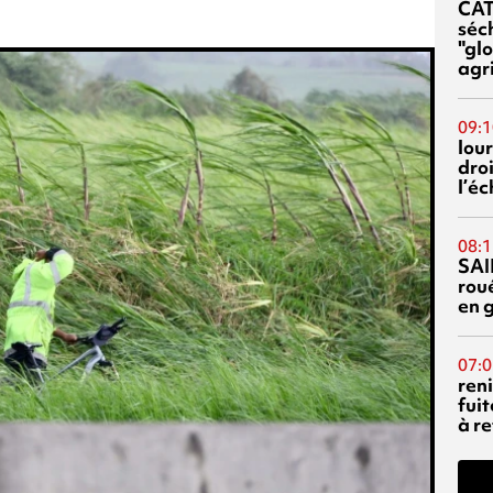
CA
séc
"glo
agri
09:1
lour
droi
l’é
08:1
SAI
rou
en 
07:0
reni
fuit
à re