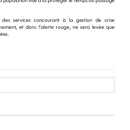
la population vise à la protéger le temps du passage
 des services concourant à la gestion de crise
ement, et donc l’alerte rouge, ne sera levée que
rées.
m