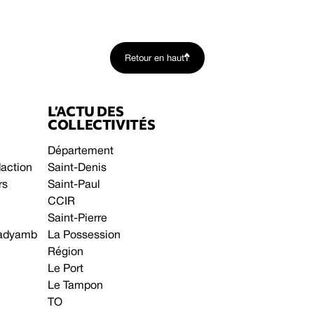
Retour en haut
L’ACTU DES
COLLECTIVITÉS
Département
daction
Saint-Denis
rs
Saint-Paul
CCIR
Saint-Pierre
 gadyamb
La Possession
Région
Le Port
Le Tampon
TO