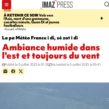
20:06
07:22
À RETENIR CE SOIR
Vols vers
JUSTICE
Le rappeur M
l'Asie, mort d'une gramoune,
Squale condamné à deu
cocottes minute, Guan Di et jeunes
des violences sur deux
footballeurs
Accueil
Météo
La pa Météo France i di, sé zot i di
Ambiance humide dans
l'est et toujours du vent
Publié le 5 juillet 2025 à 01:30
Actualisé le 5 juillet 2025 à 05:41