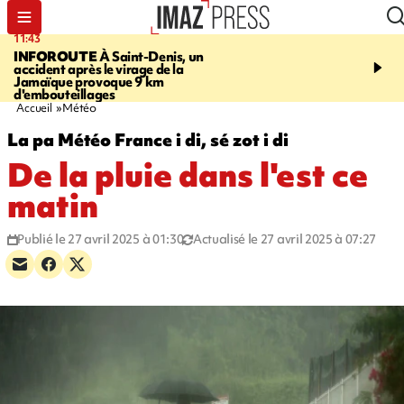
11:43
16:35
INFOROUTE
À Saint-Denis, un
PITON DE LA FOURN
accident après le virage de la
gendarmes évacuent un
Jamaïque provoque 9 km
randonneuse blessée, d
d'embouteillages
conditions météorologiqu
Accueil
Météo
La pa Météo France i di, sé zot i di
De la pluie dans l'est ce
matin
Publié le 27 avril 2025 à 01:30
Actualisé le 27 avril 2025 à 07:27