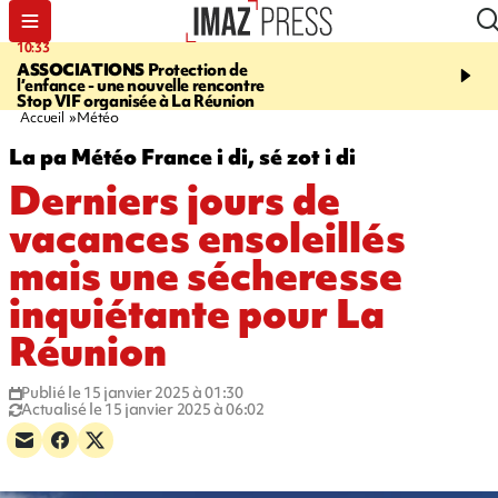
10:33
15:03
ASSOCIATIONS
Protection de
CANADA
Vaste feu de 
l’enfance - une nouvelle rencontre
l'ouest du pays, 20.000 
Stop VIF organisée à La Réunion
l'état d'urgence déclaré
Accueil
Météo
La pa Météo France i di, sé zot i di
Derniers jours de
vacances ensoleillés
mais une sécheresse
inquiétante pour La
Réunion
Publié le 15 janvier 2025 à 01:30
Actualisé le 15 janvier 2025 à 06:02