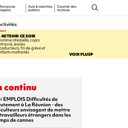
Annonces
Avis & marchés
Courrier des
légales
publics
lecteurs
ectivités
0:23
 RETENIR CE SOIR
omme interpellé, coprs
etrouvé, jeunes
onducteurs, fin de grève et
nfants maltraités
VOIR PLUS
 continu
EMPLOIS
Difficultés de
4
rutement à La Réunion - des
iculteurs envisagent de mettre
travailleurs étrangers dans les
mps de cannes