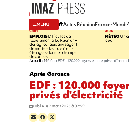
Actus Réunion
France-Monde
MENU
06:04
05:50
EMPLOIS
Difficultés de
MÉTÉO
Un ci
recrutement à La Réunion -
jeudi
des agriculteurs envisagent
de mettre des travailleurs
étrangers dans les champs
de cannes
Accueil
Météo
EDF : 120.000 foyers encore privés d'électric
Après Garance
EDF : 120.000 foye
privés d'électricité
Publié le 2 mars 2025 à 02:59