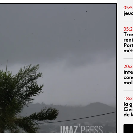
05:5
jeu
05:2
Tra
reni
Por
mét
20:2
inte
con
mal
18:2
la 
Civi
de l