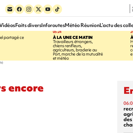
Vidéos
Faits divers
Inforoutes
Météo Réunion
L’actu des coll
05:24
2
el partagé ce
À LA UNE CE MATIN
À
Travailleurs étrangers,
H
chiens renifleurs,
r
agriculteurs, braderie au
c
Port, marche de la mutualité
e
et météo
ité
rs encore
En
06:0
rec
agr
des 
cha