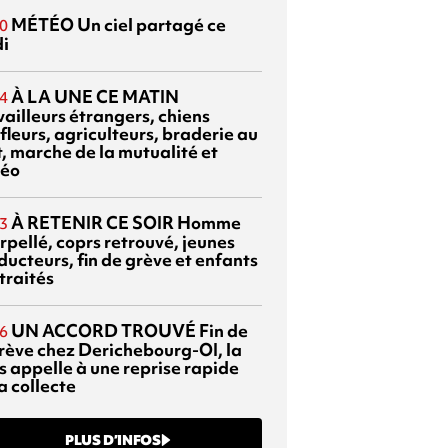
MÉTÉO
Un ciel partagé ce
0
di
À LA UNE CE MATIN
4
vailleurs étrangers, chiens
fleurs, agriculteurs, braderie au
t, marche de la mutualité et
éo
À RETENIR CE SOIR
Homme
3
rpellé, coprs retrouvé, jeunes
ducteurs, fin de grève et enfants
traités
UN ACCORD TROUVÉ
Fin de
6
grève chez Derichebourg-OI, la
s appelle à une reprise rapide
a collecte
PLUS D’INFOS