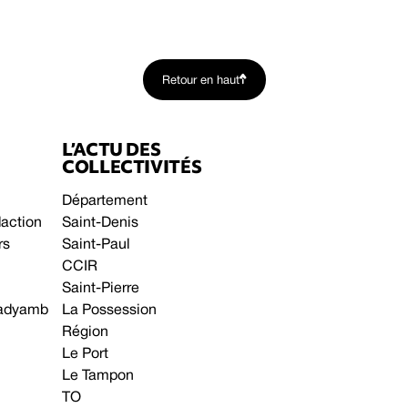
Retour en haut
L’ACTU DES
COLLECTIVITÉS
Département
daction
Saint-Denis
rs
Saint-Paul
CCIR
Saint-Pierre
 gadyamb
La Possession
Région
Le Port
Le Tampon
TO