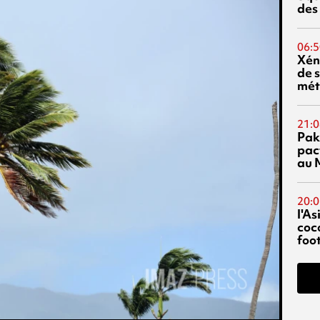
des
06:5
Xén
de s
mét
21:0
Pak
pac
au 
20:0
l'A
coc
foo