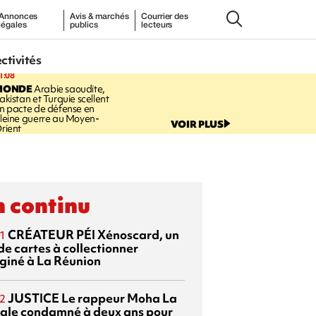
Annonces
Avis & marchés
Courrier des
légales
publics
lecteurs
ectivités
1:08
MONDE
Arabie saoudite,
akistan et Turquie scellent
n pacte de défense en
leine guerre au Moyen-
VOIR PLUS
rient
 continu
CRÉATEUR PÉI
Xénoscard, un
1
de cartes à collectionner
giné à La Réunion
JUSTICE
Le rappeur Moha La
2
ale condamné à deux ans pour