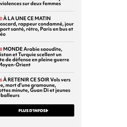
 violences sur deux femmes
À LA UNE CE MATIN
0
oscard, rappeur condamné, jour
port santé, rétro, Paris en bus et
éo
MONDE
Arabie saoudite,
8
istan et Turquie scellent un
te de défense en pleine guerre
Moyen-Orient
À RETENIR CE SOIR
Vols vers
6
sie, mort d'une gramoune,
ottes minute, Guan Di et jeunes
tballeurs
PLUS D’INFOS