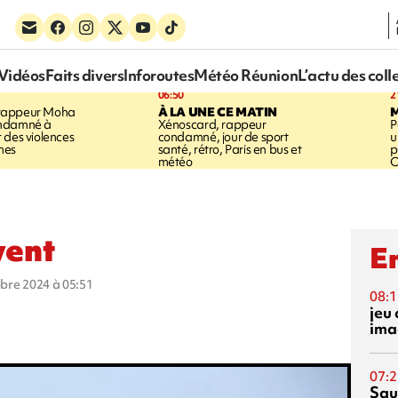
Vidéos
Faits divers
Inforoutes
Météo Réunion
L’actu des coll
06:50
2
rappeur Moha
À LA UNE CE MATIN
ondamné à
Xénoscard, rappeur
P
 des violences
condamné, jour de sport
u
mes
santé, rétro, Paris en bus et
p
météo
O
vent
En
obre 2024 à 05:51
08:1
jeu 
ima
07:2
Squ