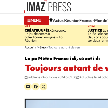
Actus Réunion
France-Monde
MENU
08:11
07:22
CRÉATEUR PÉI
Xénoscard,
JUSTICE
Le 
un jeu de cartes à
La Squale c
collectionner imaginé à La
deux ans pour
Réunion
sur deux fem
Accueil
Météo
Toujours autant de vent
La pa Météo France i di, sé zot i di
Toujours autant de 
Publié le 24 octobre 2024 à 01:30
Actualisé le 24 oct