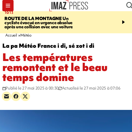
10:13
12:23
ROUTE DE LA MONTAGNE
Un
PRUDENCE
Les jouets
cycliste évacué en urgence absolue
peuvent éclater et brûler
après une collision avec une voiture
Accueil
Météo
La pa Météo France i di, sé zot i di
Les températures
remontent et le beau
temps domine
Publié le 27 mai 2025 à 00:30
Actualisé le 27 mai 2025 à 07:06