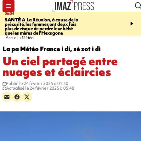
06:04
07:23
SANTÉ
A La Réunion, à cause de la
MARATHON DE LA C
précarité, les femmes ont deux fois
route du Littoral transf
plus de risque de perdre leur bébé
piste de course pour plu
que les mères de l'Hexagone
participants
Accueil
Météo
La pa Météo France i di, sé zot i di
Un ciel partagé entre
nuages et éclaircies
Publié le 24 février 2025 à 01:30
Actualisé le 24 février 2025 à 05:48