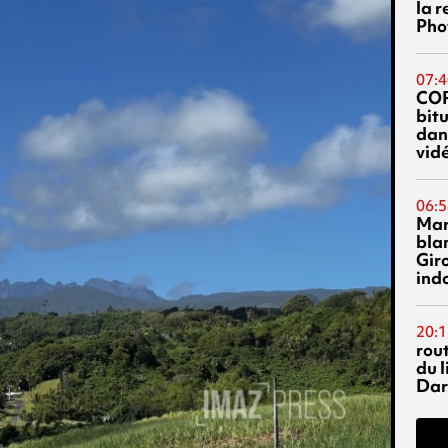
la 
Phot
07:4
CO
bitu
dans
vidé
06:5
Mar
blan
Giro
ind
20:1
rout
du l
Dar