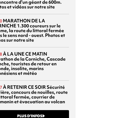
rencontre d'un géant de 600m.
os et vidéos sur notre site
MARATHON DE LA
0
RNICHE
1.300 coureurs sur le
me, la route du littoral fermée
 le sens nord - ouest. Photos et
os sur notre site
À LA UNE CE MATIN
8
athon de la Corniche, Cascade
che, touristes de retour en
nde, insolite, marins
onésiens et météo
À RETENIR CE SOIR
Sécurité
7
ière, concours de nouilles, route
ittoral fermée, courrier de
manin et évacuation au volcan
PLUS D’INFOS