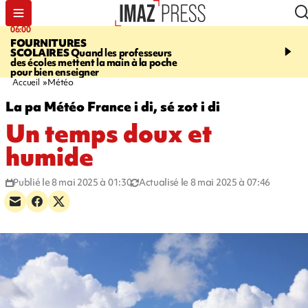
06:00
08:37
FOURNITURES
REQUIN BOULEDOG
SCOLAIRES
Quand les professeurs
APERÇU
La flamme rou
des écoles mettent la main à la poche
maintenue pendant 48 h
pour bien enseigner
l'Étang-Salé
Accueil
Météo
La pa Météo France i di, sé zot i di
Un temps doux et
humide
Publié le 8 mai 2025 à 01:30
Actualisé le 8 mai 2025 à 07:46