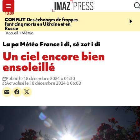
13:09
17:14
CONFLIT
Des échanges de frappes
ESCALADE
Quatre méd
font cinq morts en Ukraine et en
européennes pour les je
Russie
grimpeurs réunionnais 
Accueil
Météo
La pa Météo France i di, sé zot i di
Un ciel encore bien
ensoleillé
Publié le 18 décembre 2024 à 01:30
Actualisé le 18 décembre 2024 à 06:08