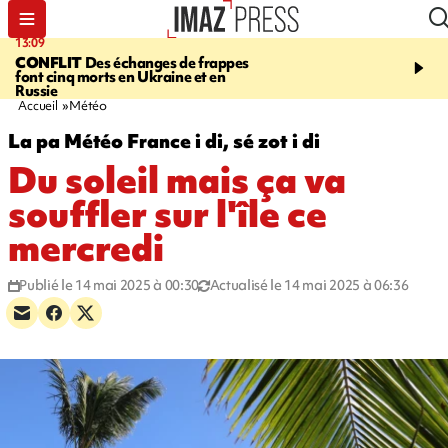
13:09
17:14
CONFLIT
Des échanges de frappes
ESCALADE
Quatre méd
font cinq morts en Ukraine et en
européennes pour les je
Russie
grimpeurs réunionnais 
Accueil
Météo
La pa Météo France i di, sé zot i di
Du soleil mais ça va
souffler sur l'île ce
mercredi
Publié le 14 mai 2025 à 00:30
Actualisé le 14 mai 2025 à 06:36