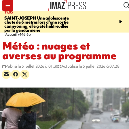
19:05
20:44
SAINT-JOSEPH
Une adolescente
À RETENIR CE SOIR
G
chute de 6 mètres lors d'une sortie
rouée de coups, cycliste,
cannyoning, elle a été hélitreuillée
personne disparue et c
par la gendarmerie
para-natation
Accueil
Météo
Météo : nuages et
averses au programme
Publié le 5 juillet 2026 à 01:30
Actualisé le 5 juillet 2026 à 07:28