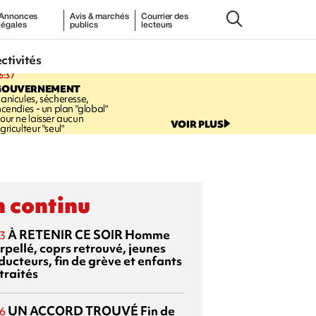
Annonces
Avis & marchés
Courrier des
légales
publics
lecteurs
ectivités
6:37
GOUVERNEMENT
anicules, sécheresse,
ncendies - un plan "global"
our ne laisser aucun
VOIR PLUS
griculteur "seul"
 continu
À RETENIR CE SOIR
Homme
3
rpellé, coprs retrouvé, jeunes
ducteurs, fin de grève et enfants
traités
UN ACCORD TROUVÉ
Fin de
6