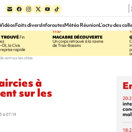
Vidéos
Faits divers
Inforoutes
Météo Réunion
L’actu des coll
17:57
1
 TROUVÉ
Fin
MACABRE DÉCOUVERTE
hez
Un corps retrouvé à la ravine
C
OI, la Civis
de Trois-Bassins
i
 reprise rapide
p
a
 de vent sur les côtes
aircies à
En
ent sur les
20:2
inte
con
mal
5 à 07:14
18:2