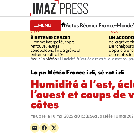
Actus Réunion
France-Monde
MENU
20:23
18:26
À RETENIR CE SOIR
UN ACCORD
Homme interpellé, coprs
de la grève c
retrouvé, jeunes
Derichebourg-
conducteurs, fin de grève et
appelle à une
enfants maltraités
de la collecte
Accueil
Météo
Humidité à l’est, éclaircies à l’ouest et coups
La pa Météo France i di, sé zot i di
Humidité à l’est, écl
l’ouest et coups de v
côtes
Publié le 10 mai 2025 à 01:30
Actualisé le 10 mai 202