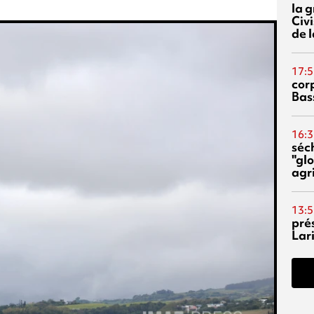
la 
Civi
de l
17:5
corp
Bas
16:3
séc
"glo
agri
13:5
pré
Lari