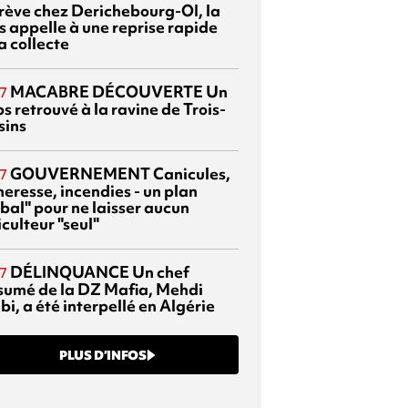
grève chez Derichebourg-OI, la
s appelle à une reprise rapide
a collecte
MACABRE DÉCOUVERTE
Un
7
s retrouvé à la ravine de Trois-
sins
GOUVERNEMENT
Canicules,
7
heresse, incendies - un plan
bal" pour ne laisser aucun
culteur "seul"
DÉLINQUANCE
Un chef
7
sumé de la DZ Mafia, Mehdi
bi, a été interpellé en Algérie
PLUS D’INFOS