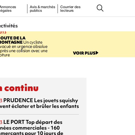
Annonces
Avis & marchés
Courrier des
légales
publics
lecteurs
ectivités
0:13
OUTE DE LA
MONTAGNE
Un cycliste
vacué en urgence absolue
près une collision avec une
VOIR PLUS
oiture
 continu
PRUDENCE
Les jouets squishy
3
ent éclater et brûler les enfants
LE PORT
Top départ des
3
rnées commerciales - 160
merçants pour 10 jours de