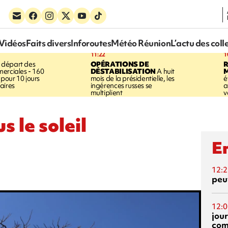
Vidéos
Faits divers
Inforoutes
Météo Réunion
L’actu des coll
11:22
1
 départ des
OPÉRATIONS DE
R
erciales - 160
DÉSTABILISATION
A huit
pour 10 jours
mois de la présidentielle, les
é
aires
ingérences russes se
a
multiplient
v
s le soleil
En
12:2
peuv
12:0
jou
com