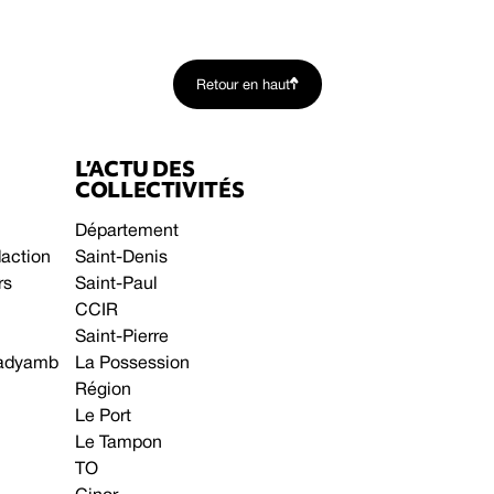
Retour en haut
L’ACTU DES
COLLECTIVITÉS
Département
daction
Saint-Denis
rs
Saint-Paul
CCIR
Saint-Pierre
 gadyamb
La Possession
Région
Le Port
Le Tampon
TO