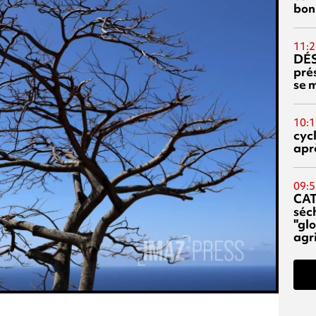
bon
11:2
DÉS
prés
se m
10:1
cyc
aprè
09:5
CA
séc
"glo
agri