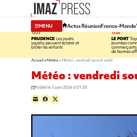
Actus Réunion
France-Monde
MENU
12:23
12:03
PRUDENCE
Les jouets
LE PORT
Top
squishy peuvent éclater et
journées comm
brûler les enfants
commerçants 
de bonnes aff
Accueil
Météo
Météo : vendredi sous le soleil
Météo : vendredi sou
Publié le 5 juin 2026 à 01:30