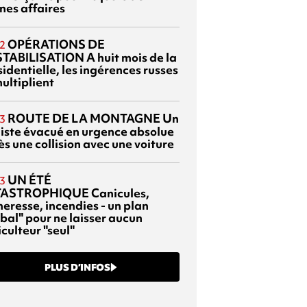
nes affaires
OPÉRATIONS DE
2
TABILISATION
A huit mois de la
identielle, les ingérences russes
ultiplient
ROUTE DE LA MONTAGNE
Un
3
liste évacué en urgence absolue
s une collision avec une voiture
UN ÉTÉ
3
TASTROPHIQUE
Canicules,
heresse, incendies - un plan
bal" pour ne laisser aucun
culteur "seul"
PLUS D’INFOS