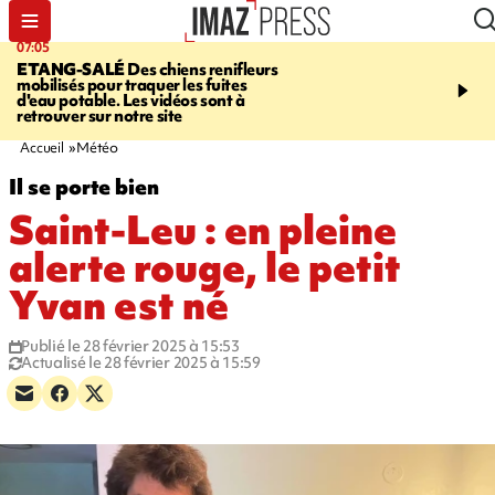
07:05
09:53
ETANG-SALÉ
Des chiens renifleurs
UN ÉTÉ
mobilisés pour traquer les fuites
CATASTROPHIQUE
Ca
d'eau potable. Les vidéos sont à
sécheresse, incendies - 
retrouver sur notre site
"global" pour ne laisser
agriculteur "seul"
Accueil
Météo
Il se porte bien
Saint-Leu : en pleine
alerte rouge, le petit
Yvan est né
Publié le 28 février 2025 à 15:53
Actualisé le 28 février 2025 à 15:59