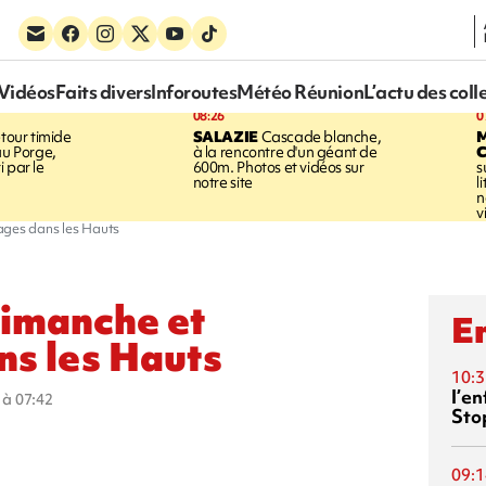
Vidéos
Faits divers
Inforoutes
Météo Réunion
L’actu des coll
08:26
0
tour timide
SALAZIE
Cascade blanche,
au Porge,
à la rencontre d'un géant de
 par le
600m. Photos et vidéos sur
s
notre site
l
n
v
ages dans les Hauts
dimanche et
En
ns les Hauts
10:3
l’e
5 à 07:42
Sto
09:1