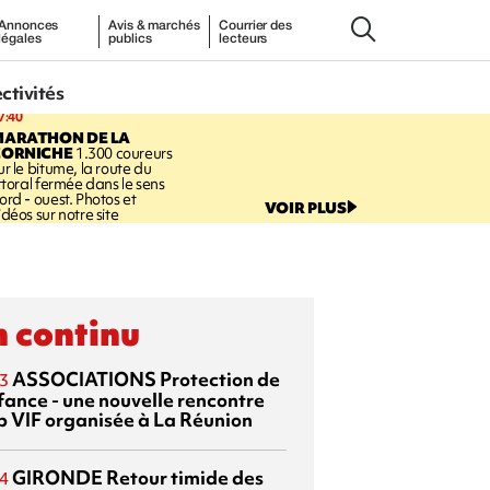
Annonces
Avis & marchés
Courrier des
légales
publics
lecteurs
ectivités
7:40
MARATHON DE LA
CORNICHE
1.300 coureurs
ur le bitume, la route du
ittoral fermée dans le sens
ord - ouest. Photos et
VOIR PLUS
idéos sur notre site
 continu
ASSOCIATIONS
Protection de
3
nfance - une nouvelle rencontre
p VIF organisée à La Réunion
GIRONDE
Retour timide des
4