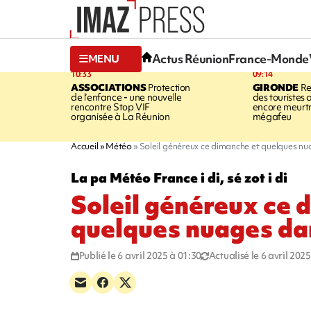
Actus Réunion
France-Monde
MENU
10:33
09:14
ASSOCIATIONS
Protection
GIRONDE
Re
de l’enfance - une nouvelle
des touristes 
rencontre Stop VIF
encore meurtri
organisée à La Réunion
mégafeu
Accueil
Météo
Soleil généreux ce dimanche et quelques nu
La pa Météo France i di, sé zot i di
Soleil généreux ce 
quelques nuages da
Publié le 6 avril 2025 à 01:30
Actualisé le 6 avril 202