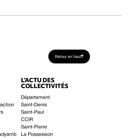
Retour en haut
L’ACTU DES
COLLECTIVITÉS
Département
daction
Saint-Denis
rs
Saint-Paul
CCIR
Saint-Pierre
 gadyamb
La Possession