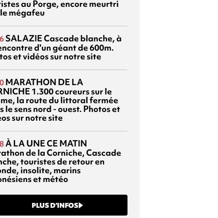
ristes au Porge, encore meurtri
 le mégafeu
SALAZIE
Cascade blanche, à
6
rencontre d'un géant de 600m.
os et vidéos sur notre site
MARATHON DE LA
0
RNICHE
1.300 coureurs sur le
me, la route du littoral fermée
 le sens nord - ouest. Photos et
os sur notre site
À LA UNE CE MATIN
8
athon de la Corniche, Cascade
che, touristes de retour en
nde, insolite, marins
onésiens et météo
PLUS D’INFOS