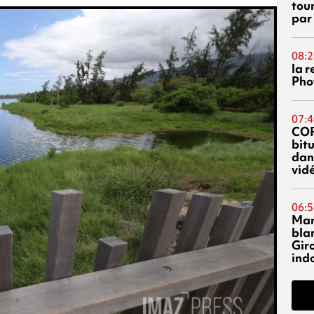
tou
par
08:2
la 
Phot
07:4
CO
bitu
dans
vidé
06:5
Mar
blan
Giro
ind