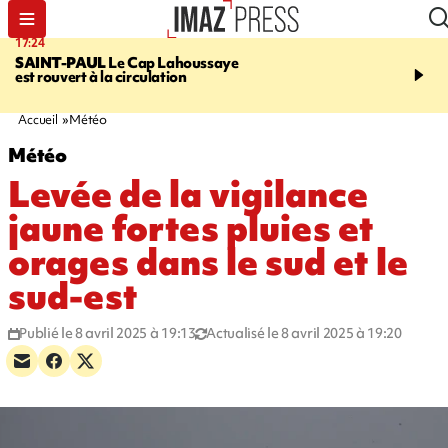
17:24
19:49
SAINT-PAUL
Le Cap Lahoussaye
PORTÉ DISPARU
Après
est rouvert à la circulation
Quentin Dumontier, sa f
une cagnotte pour rapat
corps en Hexagone
Accueil
Météo
Météo
Levée de la vigilance
jaune fortes pluies et
orages dans le sud et le
sud-est
Publié le 8 avril 2025 à 19:13
Actualisé le 8 avril 2025 à 19:20