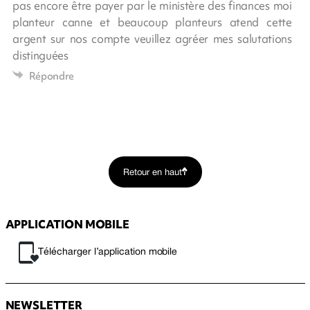
pas encore être payer par le ministère des finances moi
planteur canne et beaucoup planteurs atend cette
argent sur nos compte veuillez agréer mes salutations
distinguées
Répondre
Retour en haut
APPLICATION MOBILE
Télécharger l’application mobile
NEWSLETTER