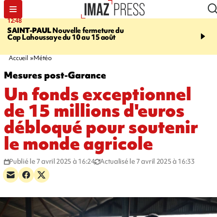
12:48
14:23
SAINT-PAUL
Nouvelle fermeture du
AFRIQUE DU SUD
Aprè
Cap Lahoussaye du 10 au 15 août
massif de migrants, la p
main-d'œuvre dans la na
ciel
Accueil
Météo
Mesures post-Garance
Un fonds exceptionnel
de 15 millions d'euros
débloqué pour soutenir
le monde agricole
Publié le 7 avril 2025 à 16:24
Actualisé le 7 avril 2025 à 16:33