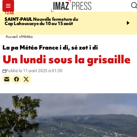
12:48
14:23
SAINT-PAUL
Nouvelle fermeture du
AFRIQUE DU SUD
Aprè
Cap Lahoussaye du 10 au 15 août
massif de migrants, la p
main-d'œuvre dans la na
ciel
Accueil
Météo
La pa Météo France i di, sé zot i di
Un lundi sous la grisaille
Publié le 11 août 2025 à 01:30