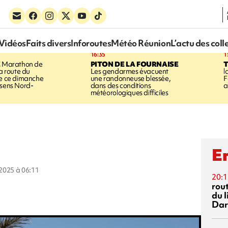
Vidéos
Faits divers
Inforoutes
Météo Réunion
L’actu des coll
16:35
1
E
Marathon de
PITON DE LA FOURNAISE
la route du
Les gendarmes évacuent
l
ée ce dimanche
une randonneuse blessée,
F
 sens Nord-
dans des conditions
a
météorologiques difficiles
En
t 2025 à 06:11
20:1
rout
du l
Dar