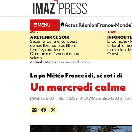
Actus Réunion
France-Monde
MENU
20:17
17:59
À RETENIR CE SOIR
INFOROUT
Sécurité routière, concours
la Corniche - 
de nouilles, route du littoral
Littoral ferm
fermée, courrier de
matin dans le
Darmanin et évacuation au
Ouest
volcan
Accueil
Météo
Un mercredi calme
La pa Météo France i di, sé zot i di
Un mercredi calme
Publié le 23 juillet 2025 à 01:30
Actualisé le 23 juille