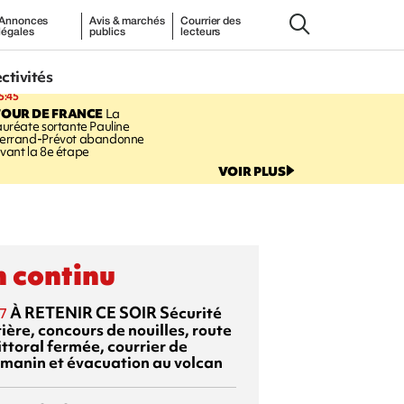
Annonces
Avis & marchés
Courrier des
légales
publics
lecteurs
ectivités
5:45
TOUR DE FRANCE
La
auréate sortante Pauline
errand-Prévot abandonne
vant la 8e étape
VOIR PLUS
 continu
À RETENIR CE SOIR
Sécurité
7
ière, concours de nouilles, route
ittoral fermée, courrier de
manin et évacuation au volcan