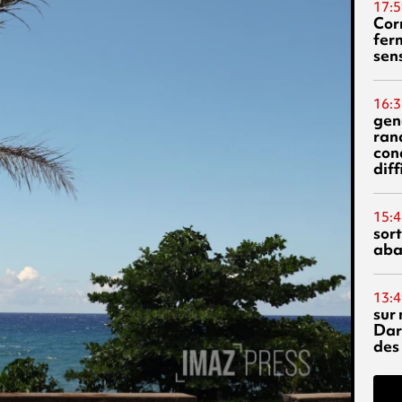
17:5
Corn
fer
sen
16:3
gen
ran
con
diff
15:4
sor
aba
13:4
sur 
Dar
des