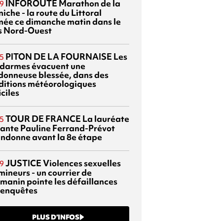
INFOROUTE
Marathon de la
9
iche - la route du Littoral
mée ce dimanche matin dans le
s Nord-Ouest
PITON DE LA FOURNAISE
Les
5
darmes évacuent une
donneuse blessée, dans des
ditions météorologiques
iciles
TOUR DE FRANCE
La lauréate
5
tante Pauline Ferrand-Prévot
ndonne avant la 8e étape
JUSTICE
Violences sexuelles
9
mineurs - un courrier de
manin pointe les défaillances
 enquêtes
PLUS D’INFOS