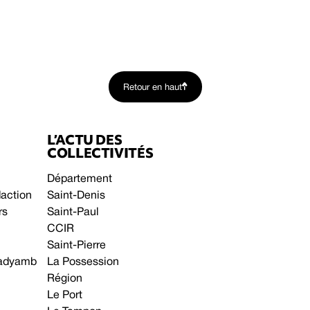
Retour en haut
L’ACTU DES
COLLECTIVITÉS
Département
daction
Saint-Denis
rs
Saint-Paul
CCIR
Saint-Pierre
 gadyamb
La Possession
Région
Le Port