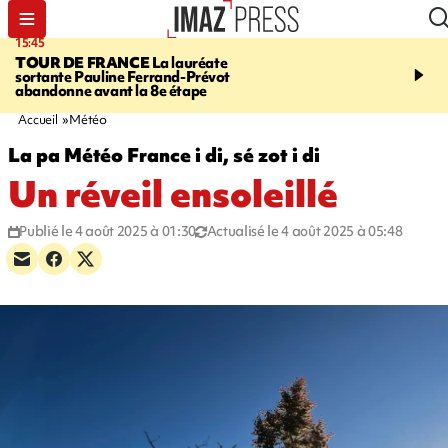
15:45
20:17
TOUR DE FRANCE
La lauréate
À RETENIR CE SOIR
Sé
sortante Pauline Ferrand-Prévot
routière, concours de nou
abandonne avant la 8e étape
du littoral fermée, courr
Darmanin et évacuation
Accueil
Météo
La pa Météo France i di, sé zot i di
Un réveil ensoleillé
Publié le 4 août 2025 à 01:30
Actualisé le 4 août 2025 à 05:48