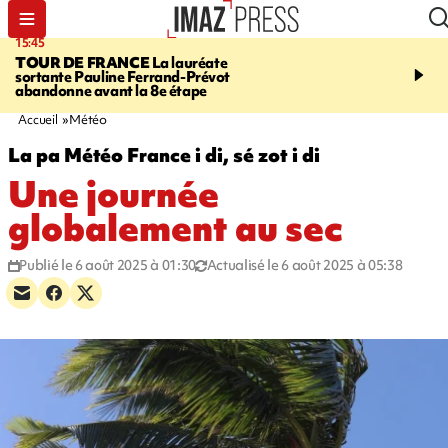
15:45
20:17
TOUR DE FRANCE
La lauréate
À RETENIR CE SOIR
Sé
sortante Pauline Ferrand-Prévot
routière, concours de nou
abandonne avant la 8e étape
du littoral fermée, courr
Darmanin et évacuation
Accueil
Météo
La pa Météo France i di, sé zot i di
Une journée
globalement au sec
Publié le 6 août 2025 à 01:30
Actualisé le 6 août 2025 à 05:38