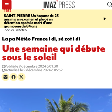
16:32
21:08
SAINT-PIERRE
Un homme de 23
MONDE
Arabie saoudit
ans mis en examen et placé en
et Turquie scellent un p
détention après la mort d'une
défense en pleine guerr
gramoune de 84 ans
Orient
Accueil
Météo
La pa Météo France i di, sé zot i di
Une semaine qui débute
sous le soleil
Publié le 9 décembre 2024 à 01:30
Actualisé le 9 décembre 2024 à 05:32