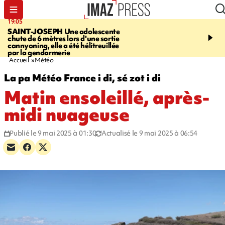
19:05
20:44
SAINT-JOSEPH
Une adolescente
À RETENIR CE SOIR
G
chute de 6 mètres lors d'une sortie
rouée de coups, cycliste,
cannyoning, elle a été hélitreuillée
personne disparue et c
par la gendarmerie
para-natation
Accueil
Météo
La pa Météo France i di, sé zot i di
Matin ensoleillé, après-
midi nuageuse
Publié le 9 mai 2025 à 01:30
Actualisé le 9 mai 2025 à 06:54