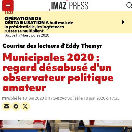
11:22
14:51
OPÉRATIONS DE
PARA-NATATION
Le P
DÉSTABILISATION
A huit mois de
Rivière triple champion
la présidentielle, les ingérences
russes se multiplient
Accueil
Municipales 2020
Courrier des lecteurs d'Eddy Themyr
Municipales 2020 :
regard désabusé d'un
observateur politique
amateur
Publié le 10 juin 2020 à 17:34
Actualisé le 10 juin 2020 à 17:35