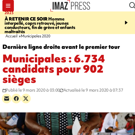
20:23
06:04
À RETENIR CE SOIR
Homme
EMPLOIS
Difficultés d
interpellé, coprs retrouvé, jeunes
à La Réunion - des agric
conducteurs, fin de grève et enfants
envisagent de mettre des
maltraités
étrangers dans les cha
Accueil
Municipales 2020
Dernière ligne droite avant le premier tour
Municipales : 6.734
candidats pour 902
sièges
Publié le 9 mars 2020 à 03:00
Actualisé le 9 mars 2020 à 07:37