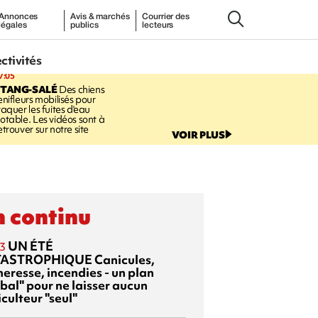
Annonces
Avis & marchés
Courrier des
légales
publics
lecteurs
ectivités
7:05
ETANG-SALÉ
Des chiens
enifleurs mobilisés pour
raquer les fuites d'eau
otable. Les vidéos sont à
etrouver sur notre site
VOIR PLUS
 continu
UN ÉTÉ
3
TASTROPHIQUE
Canicules,
heresse, incendies - un plan
bal" pour ne laisser aucun
culteur "seul"