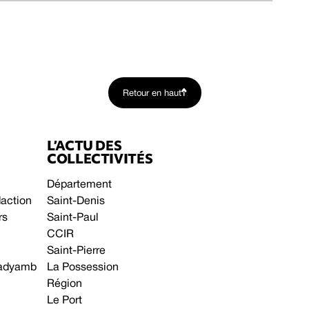
Retour en haut
L’ACTU DES
COLLECTIVITÉS
Département
daction
Saint-Denis
rs
Saint-Paul
CCIR
Saint-Pierre
 gadyamb
La Possession
Région
Le Port