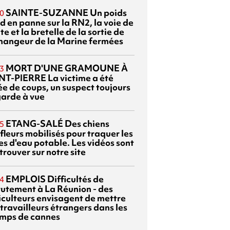
SAINTE-SUZANNE
Un poids
0
d en panne sur la RN2, la voie de
te et la bretelle de la sortie de
changeur de la Marine fermées
MORT D'UNE GRAMOUNE À
3
NT-PIERRE
La victime a été
ée de coups, un suspect toujours
garde à vue
ETANG-SALÉ
Des chiens
5
fleurs mobilisés pour traquer les
es d'eau potable. Les vidéos sont
trouver sur notre site
EMPLOIS
Difficultés de
4
rutement à La Réunion - des
iculteurs envisagent de mettre
travailleurs étrangers dans les
mps de cannes