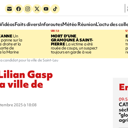
Vidéos
Faits divers
Inforoutes
Météo Réunion
L’actu des coll
08:13
0
ZANNE
Un
MORT D'UNE
 panne sur la
GRAMOUNE À SAINT-
r
 droite et la
PIERRE
La victime a été
t
sortie de
rouée de coups, un suspect
p
e la Marine
toujours en garde à vue
r
a candidat pour la ville de Saint-Leu
Lilian Gasp
a ville de
En
09:5
CA
eptembre 2025 à 18:08
séc
"glo
agri