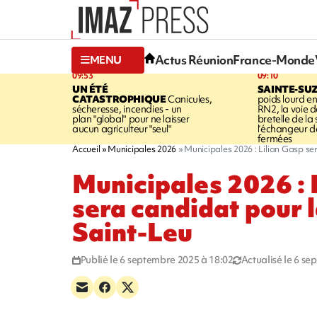
Actus Réunion
France-Monde
MENU
09:53
09:10
UN ÉTÉ
SAINTE-SU
CATASTROPHIQUE
Canicules,
poids lourd en
sécheresse, incendies - un
RN2, la voie de
plan "global" pour ne laisser
bretelle de la 
aucun agriculteur "seul"
l’échangeur d
fermées
Accueil
Municipales 2026
Municipales 2026 : Lilian Gasp ser
Municipales 2026 : 
sera candidat pour l
Saint-Leu
Publié le 6 septembre 2025 à 18:02
Actualisé le 6 s