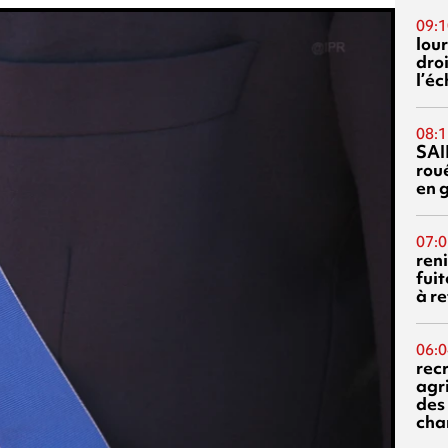
09:1
lour
droi
l’é
08:1
SAI
rou
en 
07:0
reni
fuit
à re
06:0
rec
agr
des 
cha