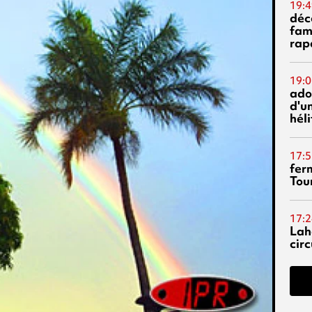
19:4
déc
fam
rap
19:0
ado
d'un
hél
17:5
fer
Tour
17:2
Lah
circ