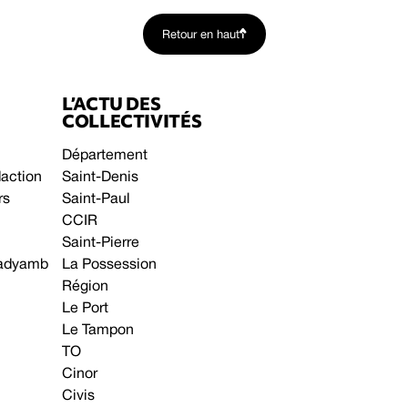
Retour en haut
L’ACTU DES
COLLECTIVITÉS
Département
daction
Saint-Denis
rs
Saint-Paul
CCIR
Saint-Pierre
 gadyamb
La Possession
Région
Le Port
Le Tampon
TO
Cinor
Civis