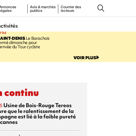
Annonces
Avis & marchés
Courrier des
légales
publics
lecteurs
ectivités
7:52
AINT-DENIS
Le Barachois
ermé dimanche pour
'arrivée du Tour cycliste
VOIR PLUS
 continu
Usine de Bois-Rouge
Tereos
5
ure que le ralentissement de la
pagne est lié à la faible pureté
 cannes