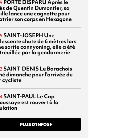
PORTÉ DISPARU
Après le
9
ès de Quentin Dumontier, sa
ille lance une cagnotte pour
atrier son corps en Hexagone
SAINT-JOSEPH
Une
5
lescente chute de 6 mètres lors
e sortie cannyoning, elle a été
itreuillée par la gendarmerie
SAINT-DENIS
Le Barachois
2
mé dimanche pour l'arrivée du
 cycliste
SAINT-PAUL
Le Cap
4
oussaye est rouvert à la
ulation
PLUS D’INFOS