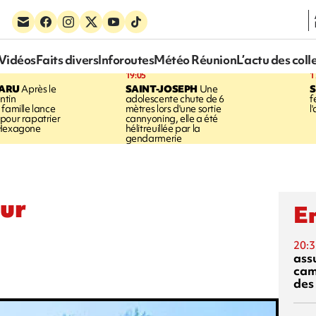
Vidéos
Faits divers
Inforoutes
Météo Réunion
L’actu des coll
19:05
1
PARU
Après le
SAINT-JOSEPH
Une
S
ntin
adolescente chute de 6
f
 famille lance
mètres lors d'une sortie
l
pour rapatrier
cannyoning, elle a été
 Hexagone
hélitreuillée par la
gendarmerie
ur
En
20:3
ass
cam
des