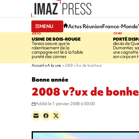
Actus Réunion
France-Monde
MENU
20:35
19:49
USINE DE BOIS-ROUGE
PORTÉ DIS
Tereos assure que le
décès de Que
ralentissement de la
Dumontier, sa
campagne est lié à la faible
une cagnotte 
pureté des cannes
son corps en
Accueil
A la une
2008 v?ux de bonheur
Bonne année
2008 v?ux de bonhe
Publié le 1 janvier 2008 à 00:00