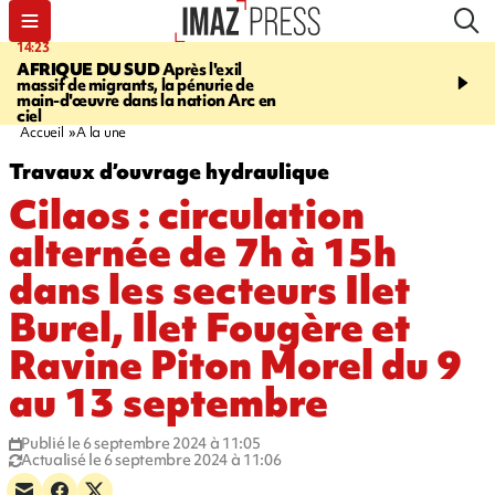
14:23
16:32
AFRIQUE DU SUD
Après l'exil
SAINT-PIERRE
Un hom
massif de migrants, la pénurie de
ans mis en examen et pl
main-d'œuvre dans la nation Arc en
détention après la mort
ciel
gramoune de 84 ans
Accueil
A la une
Travaux d’ouvrage hydraulique
Cilaos : circulation
alternée de 7h à 15h
dans les secteurs Ilet
Burel, Ilet Fougère et
Ravine Piton Morel du 9
au 13 septembre
Publié le 6 septembre 2024 à 11:05
Actualisé le 6 septembre 2024 à 11:06