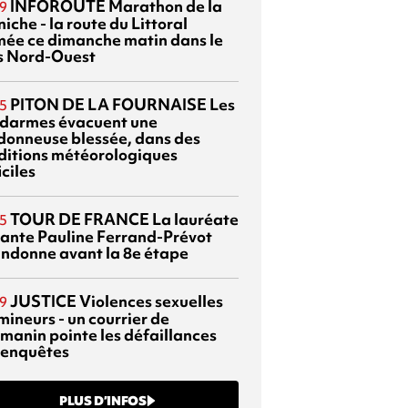
INFOROUTE
Marathon de la
9
iche - la route du Littoral
mée ce dimanche matin dans le
s Nord-Ouest
PITON DE LA FOURNAISE
Les
5
darmes évacuent une
donneuse blessée, dans des
ditions météorologiques
iciles
TOUR DE FRANCE
La lauréate
5
tante Pauline Ferrand-Prévot
ndonne avant la 8e étape
JUSTICE
Violences sexuelles
9
mineurs - un courrier de
manin pointe les défaillances
 enquêtes
PLUS D’INFOS