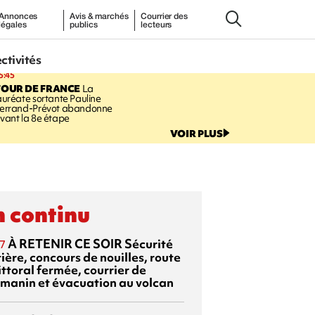
Annonces
Avis & marchés
Courrier des
légales
publics
lecteurs
ectivités
5:45
TOUR DE FRANCE
La
auréate sortante Pauline
errand-Prévot abandonne
vant la 8e étape
VOIR PLUS
 continu
À RETENIR CE SOIR
Sécurité
7
ière, concours de nouilles, route
ittoral fermée, courrier de
manin et évacuation au volcan