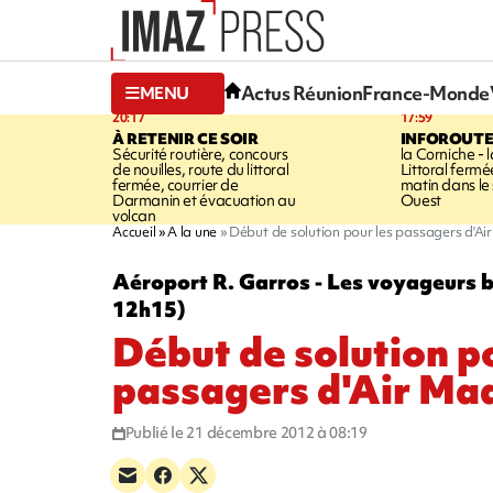
Actus Réunion
France-Monde
MENU
20:17
17:59
À RETENIR CE SOIR
INFOROUT
Sécurité routière, concours
la Corniche - 
de nouilles, route du littoral
Littoral ferm
fermée, courrier de
matin dans le
Darmanin et évacuation au
Ouest
volcan
Accueil
A la une
Début de solution pour les passagers d'A
Aéroport R. Garros - Les voyageurs bl
12h15)
Début de solution p
passagers d'Air Ma
Publié le 21 décembre 2012 à 08:19