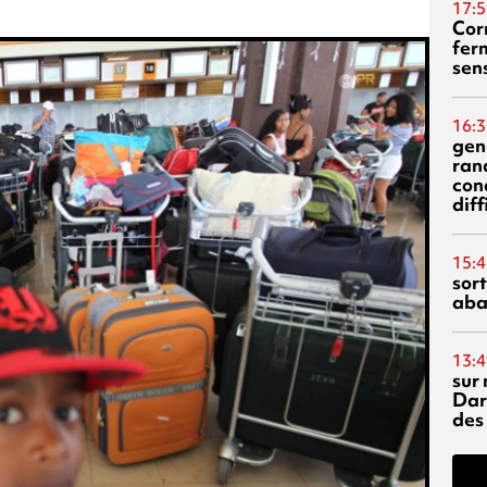
17:5
Corn
fer
sen
16:3
gen
ran
con
diff
15:4
sor
aba
13:4
sur 
Dar
des