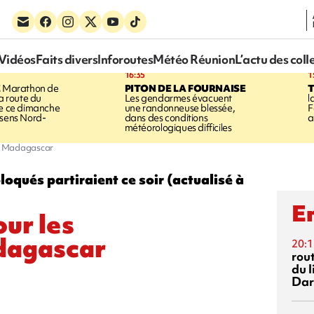
Vidéos
Faits divers
Inforoutes
Météo Réunion
L’actu des coll
16:35
1
E
Marathon de
PITON DE LA FOURNAISE
la route du
Les gendarmes évacuent
l
ée ce dimanche
une randonneuse blessée,
F
 sens Nord-
dans des conditions
a
météorologiques difficiles
ir Madagascar
oqués partiraient ce soir (actualisé à
En
our les
dagascar
20:1
rout
du l
Dar