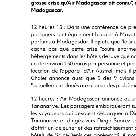
grosse crise qu'Air Madagascar ait connu", 
Madagascar.
12 heures 15 : Dans une conférence de pres
passagers sont également bloqués à Mayotte. 
parfums à Madagasdar. Il ajoute que "la situ
cache pas que cette crise "coûte énorm
hébergements dans les hôtels de luxe que n
coûte environ 150 euros par personne et par nui
location de l'appareil d'Air Austral, mais il p
Chalet annonce aussi que 5 des 9 avions 
"actuellement cloués au sol pour des probème
12 heures : Air Madagascar annonce qu'un 
Tananarive. Les passagers embarqueront sur
les voyageurs qui devaient débarquer à Die
Tananarive et dirigés vers Diego Suarez 
d'offrir un déjeuner et des rafraîchissemen
hôtels de Saint-Denis cet après-midi. A no