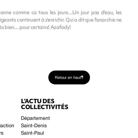
ne comme ca tous les jours....Un jour pas d'eau, les
rigeants continuent à s'enrichir. Qui a dit que l'anarchie ne
ès bien.... pour certains! Azafady!
Retour en haut
L’ACTU DES
COLLECTIVITÉS
Département
daction
Saint-Denis
rs
Saint-Paul