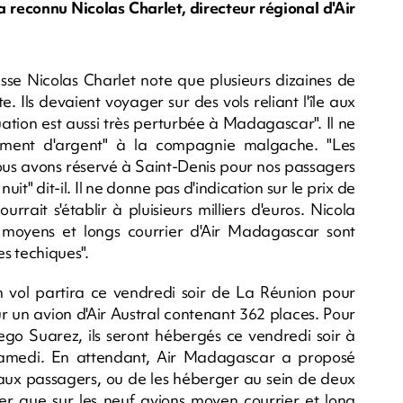
a reconnu Nicolas Charlet, directeur régional d'Air
se Nicolas Charlet note que plusieurs dizaines de
Ils devaient voyager sur des vols reliant l'île aux
ation est aussi très perturbée à Madagascar". Il ne
ement d'argent" à la compagnie malgache. "Les
ous avons réservé à Saint-Denis pour nos passagers
t" dit-il. Il ne donne pas d'indication sur le prix de
ourrait s'établir à pluisieurs milliers d'euros. Nicola
moyens et longs courrier d'Air Madagascar sont
s techiques".
vol partira ce vendredi soir de La Réunion pour
 un avion d'Air Austral contenant 362 places. Pour
go Suarez, ils seront hébergés ce vendredi soir à
samedi. En attendant, Air Madagascar a proposé
t aux passagers, ou de les héberger au sein de deux
ter que sur les neuf avions moyen courrier et long