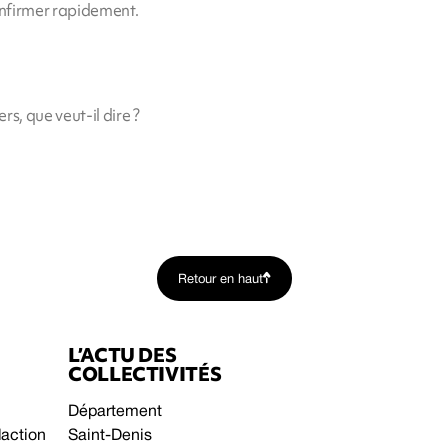
onfirmer rapidement.
s, que veut-il dire ?
Retour en haut
L’ACTU DES
COLLECTIVITÉS
Département
daction
Saint-Denis