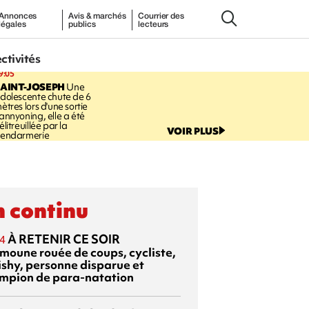
Annonces
Avis & marchés
Courrier des
légales
publics
lecteurs
ectivités
9:05
AINT-JOSEPH
Une
dolescente chute de 6
ètres lors d'une sortie
annyoning, elle a été
élitreuillée par la
VOIR PLUS
endarmerie
 continu
À RETENIR CE SOIR
4
moune rouée de coups, cycliste,
ishy, personne disparue et
mpion de para-natation