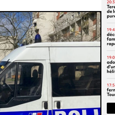
20:3
Ter
de l
pur
19:4
déc
fam
rap
19:0
ado
d'un
hél
17:5
fer
Tour