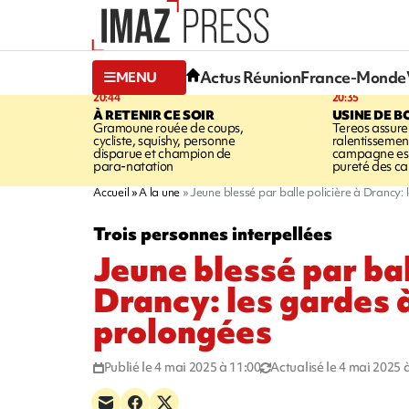
Actus Réunion
France-Monde
MENU
20:44
20:35
À RETENIR CE SOIR
USINE DE B
Gramoune rouée de coups,
Tereos assure
cycliste, squishy, personne
ralentissemen
disparue et champion de
campagne est l
para-natation
pureté des c
Accueil
A la une
Jeune blessé par balle policière à Drancy:
Trois personnes interpellées
Jeune blessé par bal
Drancy: les gardes 
prolongées
Publié le 4 mai 2025 à 11:00
Actualisé le 4 mai 2025 