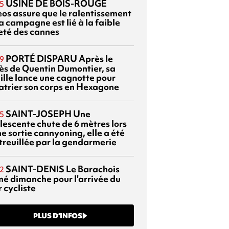
USINE DE BOIS-ROUGE
5
eos assure que le ralentissement
a campagne est lié à la faible
eté des cannes
PORTÉ DISPARU
Après le
9
ès de Quentin Dumontier, sa
ille lance une cagnotte pour
atrier son corps en Hexagone
SAINT-JOSEPH
Une
5
lescente chute de 6 mètres lors
e sortie cannyoning, elle a été
itreuillée par la gendarmerie
SAINT-DENIS
Le Barachois
2
mé dimanche pour l'arrivée du
 cycliste
PLUS D’INFOS