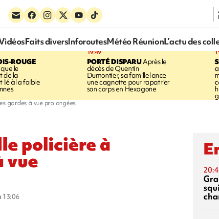
Vidéos
Faits divers
Inforoutes
Météo Réunion
L’actu des coll
19:49
1
OIS-ROUGE
PORTÉ DISPARU
Après le
S
 que le
décès de Quentin
a
t de la
Dumontier, sa famille lance
m
ié à la faible
une cagnotte pour rapatrier
c
annes
son corps en Hexagone
h
g
 les gardes à vue prolongées
le policière à
En
à vue
20:4
Gra
squ
cha
à 13:06