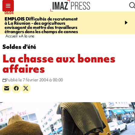
06:04
09:10
EMPLOIS
Difficultés de recrutement
SAINTE-SUZANNE
Un 
à La Réunion - des agriculteurs
en panne sur la RN2, la v
envisagent de mettre des travailleurs
et la bretelle de la sortie
étrangers dans les champs de cannes
l’échangeur de la Marin
Accueil
A la une
Soldes d'été
La chasse aux bonnes
affaires
Publié le 7 février 2004 à 00:00